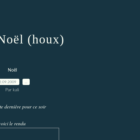
 Noël (houx)
Noël
2.09.2009
…
Par kali
te dernière pour ce soir
voici le rendu