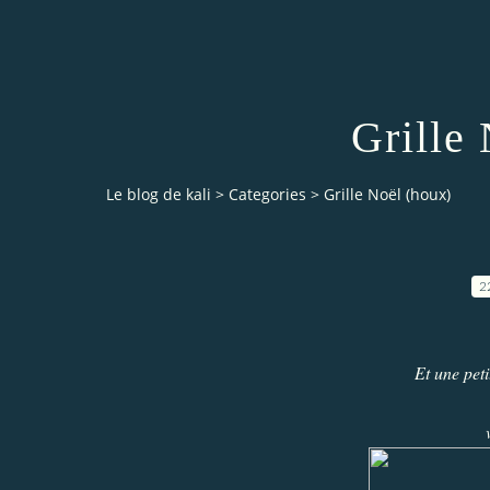
Grille
Le blog de kali
>
Categories
>
Grille Noël (houx)
2
Et une peti