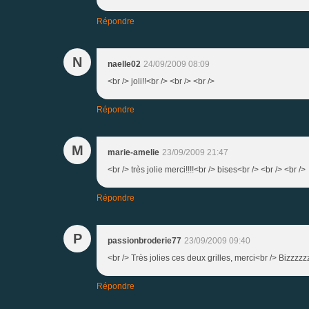
Répondre
N
naelle02
24/09/2009 08:09
<br /> joli!!<br /> <br /> <br />
Répondre
M
marie-amelie
23/09/2009 21:47
<br /> très jolie merci!!!!<br /> bises<br /> <br /> <br />
Répondre
P
passionbroderie77
23/09/2009 09:40
<br /> Très jolies ces deux grilles, merci<br /> Bizzzzz
Répondre