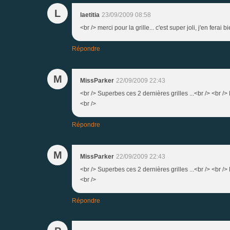
L
laetitia
23/09/2009 08:58
<br /> merci pour la grille... c'est super joli, j'en ferai
Répondre
M
MissParker
22/09/2009 22:43
<br /> Superbes ces 2 dernières grilles ...<br /> <br 
<br />
Répondre
M
MissParker
22/09/2009 22:43
<br /> Superbes ces 2 dernières grilles ...<br /> <br 
<br />
Répondre