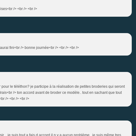
bises<br /> <br /> <br />
'aurai fini<br /> bonne journée<br /> <br /> <br />
ser pour le téléthon? je participe à la réalisation de petites broderies qui seront
udrais<br /> ton accord avant de broder ce modèle.. tout en sachant que tout
<br /> <br /> <br />
ir , je suis tout a fais d accord il n y a aucun problème , je suis même tres