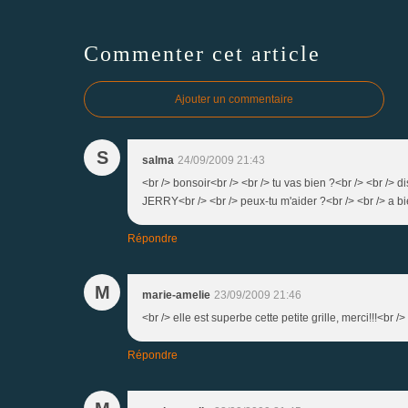
Commenter cet article
Ajouter un commentaire
S
salma
24/09/2009 21:43
<br /> bonsoir<br /> <br /> tu vas bien ?<br /> <br />
JERRY<br /> <br /> peux-tu m'aider ?<br /> <br /> a bie
Répondre
M
marie-amelie
23/09/2009 21:46
<br /> elle est superbe cette petite grille, merci!!!<br />
Répondre