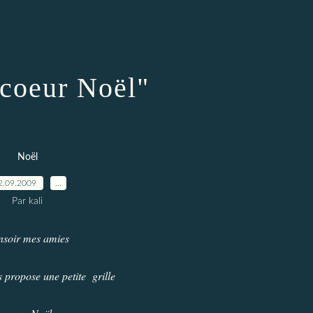
"coeur Noël"
Noël
2.09.2009
…
Par kali
nsoir mes amies
s propose une petite grille