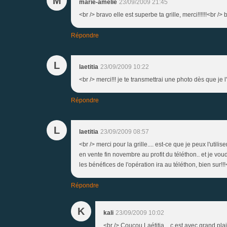
M
marie-amelie
23/09/2009 21:45
<br /> bravo elle est superbe ta grille, merci!!!!!!<br /> 
Répondre
L
laetitia
23/09/2009 10:22
<br /> merci!!! je te transmettrai une photo dès que je l
Répondre
L
laetitia
23/09/2009 08:57
<br /> merci pour la grille.... est-ce que je peux l'utili
en vente fin novembre au profit du téléthon.. et je vo
les bénéfices de l'opération ira au téléthon, bien sur!!!
Répondre
K
kali
23/09/2009 10:02
<br /> Coucou Laétitia , c est avec grand plais