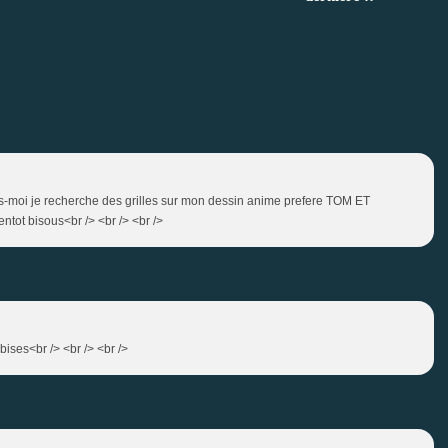
 dis-moi je recherche des grilles sur mon dessin anime prefere TOM ET
ntot bisous<br /> <br /> <br />
 bises<br /> <br /> <br />