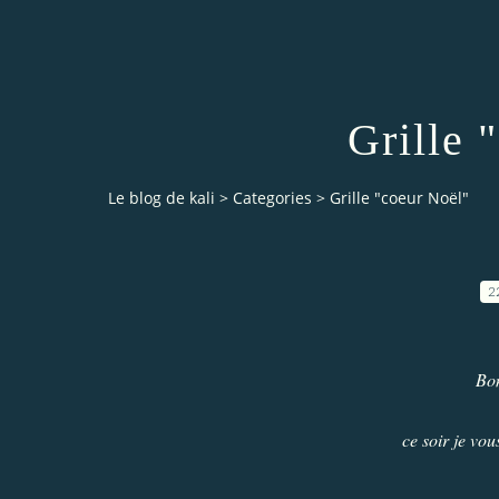
Grille 
Le blog de kali
>
Categories
>
Grille "coeur Noël"
2
Bo
ce soir je vou