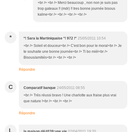
<br /> <br /> Merci beaucoup , non non je suis pas
trop gateaux !! (mdr) !! tres bonne journée bisous
kaline<br /> <br /> <br /> <br />
*
*! Sara la Martiniquaise *! 972 !*
25/05/2011 10:54
<br /> Soleil et douceur<br /> C'est bon pour le moral<br /> Je
te souhaite une bonne journée<br /> Ti bo mièl<br />
Bisous/amitiés<br /> <br /> <br />
Répondre
C
Comparatif banque
24/05/2011 08:55
<br /> Très réussi bravo ! Une charlotte aux fraise plus vrai
que nature !<br /> <br /> <br />
Répondre
L
la maison d&#039;une vie
02/04/2011 19:20