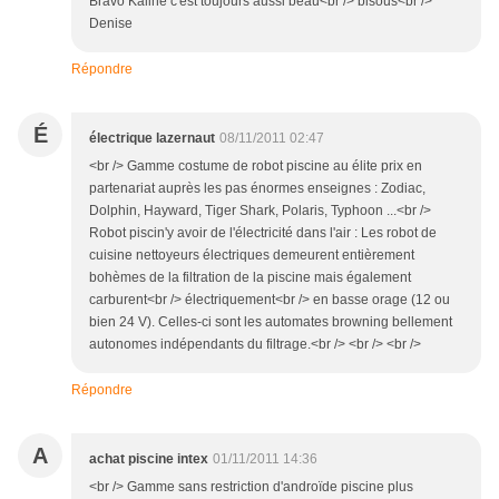
Bravo Kaline c'est toujours aussi beau<br /> bisous<br />
Denise
Répondre
É
électrique lazernaut
08/11/2011 02:47
<br /> Gamme costume de robot piscine au élite prix en
partenariat auprès les pas énormes enseignes : Zodiac,
Dolphin, Hayward, Tiger Shark, Polaris, Typhoon ...<br />
Robot piscin'y avoir de l'électricité dans l'air : Les robot de
cuisine nettoyeurs électriques demeurent entièrement
bohèmes de la filtration de la piscine mais également
carburent<br /> électriquement<br /> en basse orage (12 ou
bien 24 V). Celles-ci sont les automates browning bellement
autonomes indépendants du filtrage.<br /> <br /> <br />
Répondre
A
achat piscine intex
01/11/2011 14:36
<br /> Gamme sans restriction d'androïde piscine plus