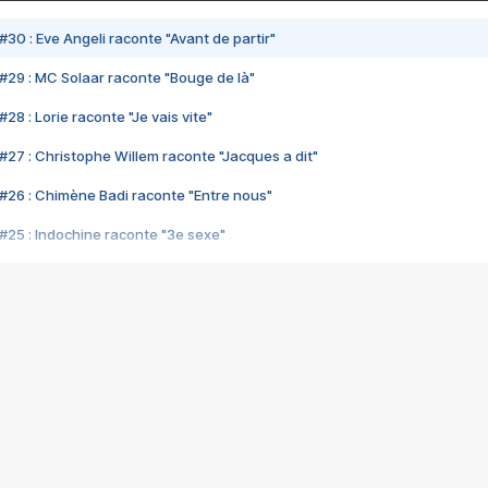
#30 : Eve Angeli raconte "Avant de partir"
#29 : MC Solaar raconte "Bouge de là"
28 : Lorie raconte "Je vais vite"
#27 : Christophe Willem raconte "Jacques a dit"
#26 : Chimène Badi raconte "Entre nous"
#25 : Indochine raconte "3e sexe"
#24 : Zaho raconte "C'est chelou"
#23 : Patrick Bruel raconte "Au café des délices"
#22 : Kyo raconte "Le chemin"
#21 : Nolwenn Leroy raconte "Cassé"
#20 : Patrick Hernandez raconte "Born to be alive"
#19 : Lorie raconte "Près de moi"